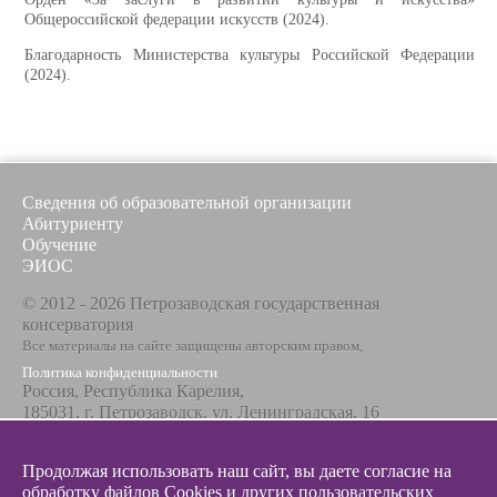
Общероссийской федерации искусств (2024).
Благодарность Министерства культуры Российской Федерации
(2024).
Сведения об образовательной организации
Абитуриенту
Обучение
ЭИОС
© 2012 - 2026 Петрозаводская государственная
консерватория
Все материалы на сайте защищены авторским правом,
Политика конфиденциальности
Россия, Республика Карелия,
185031, г. Петрозаводск, ул. Ленинградская, 16
Телефон / факс
+7 8142 67-23-67
Продолжая использовать наш сайт, вы даете согласие на
Эл. почта
обработку файлов Cookies и других пользовательских