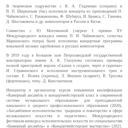
В творческом содружестве с В. А. Гладченко (сопрано) и
В. П. Ширкиным (бас) исполнила концерты из произведений П.
Чайковского, С. Рахманинова, Ф. Шуберта, И. Брамса, С. Танеева,
Д. Шостаковича и др. композиторов в России и Китае.
Совместно с Ю. Маточкиной (лауреат I премии XV
Международного конкурса имени П. И. Чайковского, солистка
Мариинского театра) были исполнены концертные программы
вокальной музыки зарубежных и русских композиторов.
В 2019 году в Большом зале Петрозаводской государственной
консерватории имени А. К. Глазунова состоялась премьера
полной оркестровой версии «Сказки о солдате, черте и скрипке»
И. Стравинского в исполнении инструментального трио в
составе: Е. Исаева (скрипка), Л. Янишен (кларнет), В. Трусова
(фортепиано), чтец‒ Д. Константинов.
Инициатор и организатор курсов повышения квалификации
«Камерный ансамбль и концертмейстерский класс в современной
системе музыкального образования» для преподавателей
начального и среднего профессионального образования (2020),
«Ансамблевое исполнительство: традиции и новаторство в сфере
музыкального искусства и педагогики»; Международного
фестиваля-конкурса исполнительских искусств по специальностям
«Камерный ансамбль» и «Концертмейстерское мастерство» (2021,