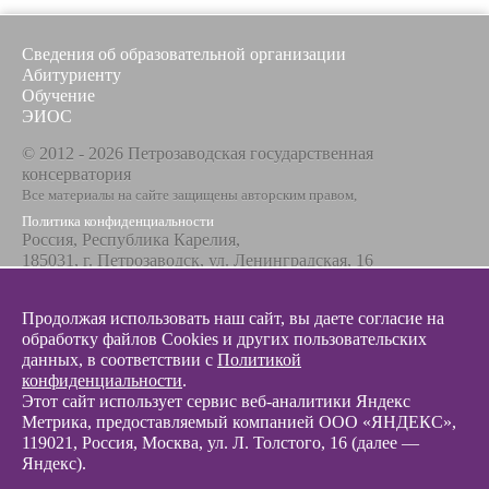
Сведения об образовательной организации
Абитуриенту
Обучение
ЭИОС
© 2012 - 2026 Петрозаводская государственная
консерватория
Все материалы на сайте защищены авторским правом,
Политика конфиденциальности
Россия, Республика Карелия,
185031, г. Петрозаводск, ул. Ленинградская, 16
Телефон / факс
+7 8142 67-23-67
Продолжая использовать наш сайт, вы даете согласие на
Эл. почта
обработку файлов Cookies и других пользовательских
info@glazunovcons.ru
данных, в соответствии с
Политикой
конфиденциальности
.
Этот сайт использует сервис веб-аналитики Яндекс
Метрика, предоставляемый компанией ООО «ЯНДЕКС»,
119021, Россия, Москва, ул. Л. Толстого, 16 (далее —
Яндекс).
© 2012 - 2026 Разработка и поддержка сайта ООО «
Интэрсо
»