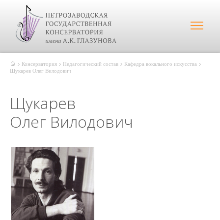
Консерватория
Педагогический состав
Кафедра вокального искусства
Щукарев Олег Вилодович
Щукарев
Олег Вилодович