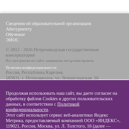
Сведения об образовательной организации
Абитуриенту
Обучение
ЭИОС
© 2012 - 2026 Петрозаводская государственная
консерватория
Все материалы на сайте защищены авторским правом,
Политика конфиденциальности
Россия, Республика Карелия,
185031, г. Петрозаводск, ул. Ленинградская, 16
Телефон / факс
+7 8142 67-23-67
Продолжая использовать наш сайт, вы даете согласие на
Эл. почта
обработку файлов Cookies и других пользовательских
info@glazunovcons.ru
данных, в соответствии с
Политикой
конфиденциальности
.
Этот сайт использует сервис веб-аналитики Яндекс
Метрика, предоставляемый компанией ООО «ЯНДЕКС»,
119021, Россия, Москва, ул. Л. Толстого, 16 (далее —