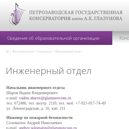
Сведения об образовательной организации
Кон
Консерватория
Структура
Инженерный отдел
Инженерный отдел
Начальник инженерного отдела
Шаров Вадим Владимирович
e-mail:
vadim.sharov@glazunovcons.ru
тел. 672480, тел. внутр. 2110,
тел. моб. +7-921-017-74-49
ул. Ленинградская, д. 16, каб. 211
Инженер по пожарной безопасности
Соломатин Андрей Николаевич
e-mail:
andrey.solomatin@glazunovcons.ru