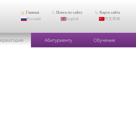
Главная
Поиск по сайту
Карта сайта
Русский
English
中文简体
серватория
Абитуриенту
Обучение