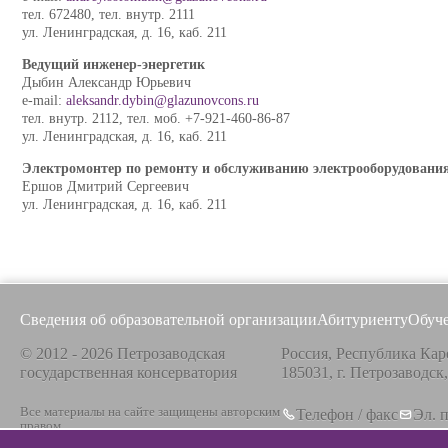
тел. 672480, тел. внутр.
2111
ул. Ленинградская, д. 16, каб. 211
Ведущий инженер-энергетик
Дыбин Александр Юрьевич
e-mail:
aleksandr.dybin@glazunovcons.ru
тел. внутр. 2112,
тел. моб. +7-921-460-86-87
ул. Ленинградская, д. 16, каб. 211
Электромонтер по ремонту и обслуживанию электрооборудовани
Ершов Дмитрий Сергеевич
ул. Ленинградская, д. 16, каб. 211
Сведения об образовательной организации
Абитуриенту
Обуч
© 2012 - 2026 Петрозаводская
Россия, Республика Кар
государственная консерватория
185031, г. Петрозаводск
Все материалы на сайте защищены авторским
Телефон / факс
Эл. 
правом,
+7 8142 67-23-67
info@g