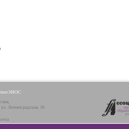
я
ение
ЭИОС
елия,
, ул. Ленинградская, 16
почта
lazunovcons.ru