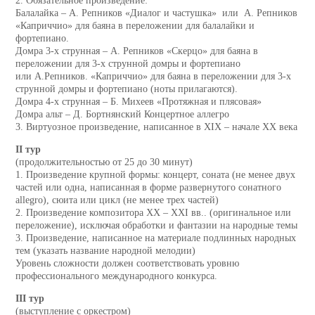
2. Обязательное произведение:
Балалайка – А. Репников «Диалог и частушка» или А. Репников
«Каприччио» для баяна в переложении для балалайки и
фортепиано.
Домра 3-х струнная – А. Репников «Скерцо» для баяна в
переложении для 3-х струнной домры и фортепиано
или А.Репников. «Каприччио» для баяна в переложении для 3-х
струнной домры и фортепиано (ноты прилагаются).
Домра 4-х струнная – Б. Михеев «Протяжная и плясовая»
Домра альт – Д. Бортнянский Концертное аллегро
3. Виртуозное произведение, написанное в XIX – начале XX века
II тур
(продолжительностью от 25 до 30 минут)
1. Произведение крупной формы: концерт, соната (не менее двух
частей или одна, написанная в форме развернутого сонатного
allegro), сюита или цикл (не менее трех частей)
2. Произведение композитора XX – XXI вв.. (оригинальное или
переложение), исключая обработки и фантазии на народные темы
3. Произведение, написанное на материале подлинных народных
тем (указать название народной мелодии)
Уровень сложности должен соответствовать уровню
профессионального международного конкурса.
III тур
(выступление с оркестром)