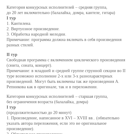
Категория конкурсных исполнителей – средняя группа,
до 20 лет включительно (балалайка, домра, кантеле, гитара)
I тур
1. Кантилена.
2. Виртуозное произведение.
3. Обработка народной мелодии.
Примечание: программа должна включать в себя произведения
разных стилей.
II тур
Свободная программа с включением циклического произведения
(сюита, соната, концерт).
Примечание: в младшей и средней группе струнной секции во II
туре возможно исполнение 2-х или 3-х разнохарактерных
произведений. Могут быть включены так же произведения А.
Репникова как в оригинале, так и в переложении.
Категория конкурсных исполнителей – старшая группа,
без ограничения возраста (балалайка, домра)
I тур
(продолжительностью до 20 минут)
1. Произведение, написанное в XVI – XVIII вв.. (обязательно
указать автора переложения, если это не оригинальное
произведение).