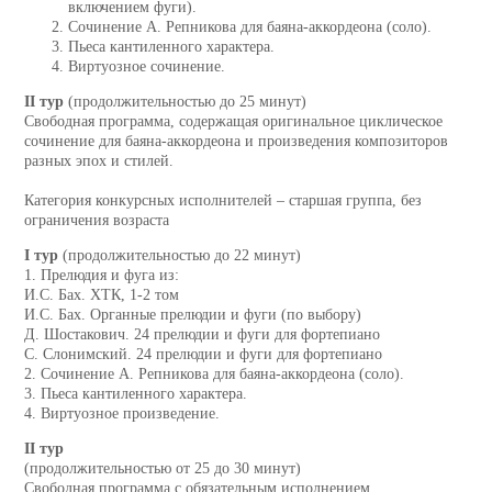
включением фуги).
Сочинение А. Репникова для баяна-аккордеона (соло).
Пьеса кантиленного характера.
Виртуозное сочинение.
II тур
(продолжительностью до 25 минут)
Свободная программа, содержащая оригинальное циклическое
сочинение для баяна-аккордеона и произведения композиторов
разных эпох и стилей.
Категория конкурсных исполнителей – старшая группа, без
ограничения возраста
I тур
(продолжительностью до 22 минут)
1. Прелюдия и фуга из:
И.С. Бах. ХТК, 1-2 том
И.С. Бах. Органные прелюдии и фуги (по выбору)
Д. Шостакович. 24 прелюдии и фуги для фортепиано
С. Слонимский. 24 прелюдии и фуги для фортепиано
2. Сочинение А. Репникова для баяна-аккордеона (соло).
3. Пьеса кантиленного характера.
4. Виртуозное произведение.
II тур
(продолжительностью от 25 до 30 минут)
Свободная программа с обязательным исполнением