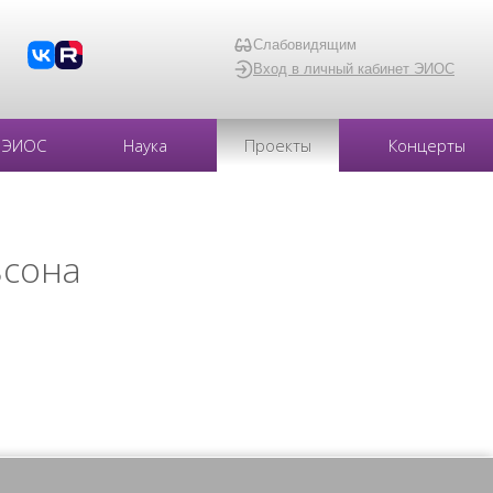
Слабовидящим
Вход в личный кабинет ЭИОС
ЭИОС
Наука
Проекты
Концерты
ьсона