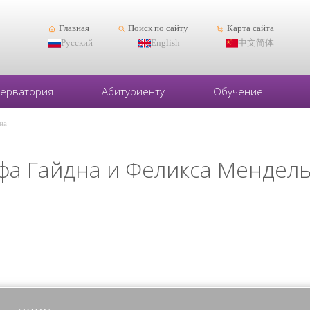
Главная
Поиск по сайту
Карта сайта
Русский
English
中文简体
серватория
Абитуриенту
Обучение
на
фа Гайдна и Феликса Мендел