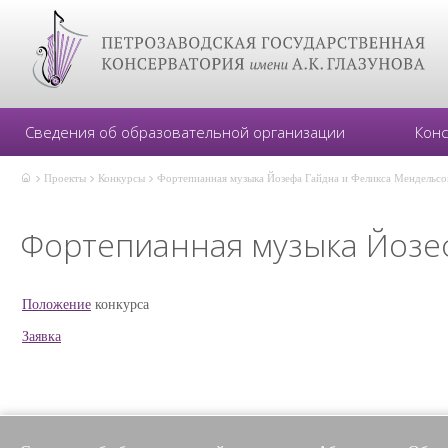
Сведения об образовательной организации
Кон
Проекты
Конкурсы
Фортепианная музыка Йозефа Гайдна и Феликса Мендельсо
Фортепианная музыка Йозе
Положение
конкурса
Заявка