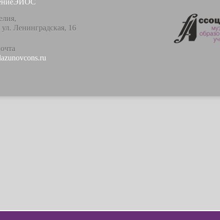
ение
ЭИОС
елия,
, ул. Ленинградская, 16
почта
lazunovcons.ru