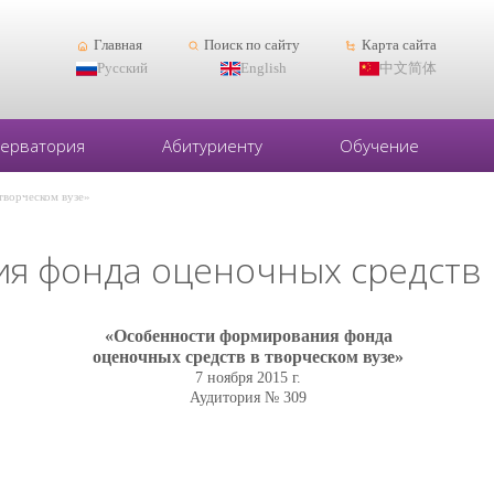
Главная
Поиск по сайту
Карта сайта
Русский
English
中文简体
серватория
Абитуриенту
Обучение
творческом вузе»
я фонда оценочных средств 
«Особенности формирования фонда
оценочных средств в творческом вузе»
7 ноября 2015 г.
Аудитория № 309