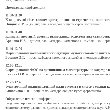
Программа конференции
11.00-11.20
К вопросу об объективном критерии оценок студентов (компетен
Пищик Л.М.
– доцент, зав. кафедрой общего курса фортепиано
11.20-11.40
Компетентностный уровень выпускника ассистентуры-стажировки
Аронова Н.З.
– доцент, зав. кафедрой камерного ансамбля и концерт
11.40-12.00
Формирование компетентности будущих музыкантов-исполнителей
Босенко Э.Г.
– проф. кафедры камерного ансамбля и концертмейстерс
12.00-12.20
Формирование ФОС по дисциплинам магистратуры на кафедре ка
Канина О.В.
– старший преподаватель кафедры камерного ансамбля 
12.20-12.40
Электронный индивидуальный план студента в системе оценки к
Спивакова Т.В.
– доцент по кафедре общего курса фортепиано
Обсуждение итогов конференции.
Ведущие: проректор по учебно-воспитательной работе, доктор иску
экономическому развитию, доцент, кандидат экономических наук А.Н