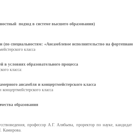
тностный подход в системе высшего образования)
 (по специальностям: «Ансамблевое исполнительство на фортепиано
мейстерского класса
 в условиях образовательного процесса
кого класса:
мерного ансамбля и концертмейстерского класса
и концертмейстерского класса
ачества образования
сствоведения, профессор А.Г. Алябьева, проректор по науке, кандидат
. Камирова.