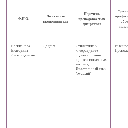
Уровн
Перечень
Должность
профес
Ф.И.О.
преподаваемых
преподавателя
обра
дисциплин
квал
Великанова
Доцент
Стилистика и
Высшее.
Екатерина
литературное
Препода
Александровна
редактирование
профессиональных
текстов,
Иностранный язык
(русский)