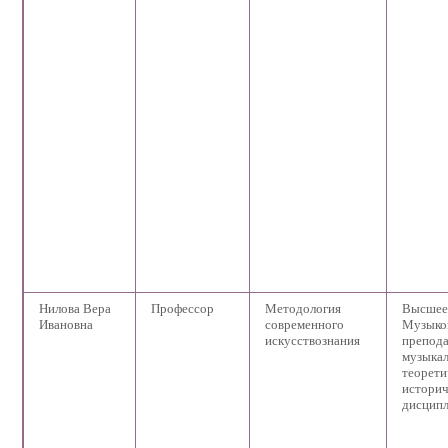
Нилова Вера
Профессор
Методология
Высшее
Ивановна
современного
Музыко
искусствознания
препода
музыкал
теорети
истори
дисципл