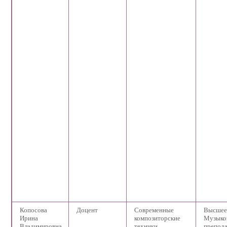
Копосова
Доцент
Современные
Высшее
Ирина
композиторские
Музыко
Владимировна
техники,
препода