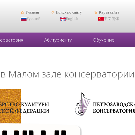
Главная
Поиск по сайту
Карта сайта
Русский
English
中文简体
серватория
Абитуриенту
Обучение
0 в Малом зале консерватории