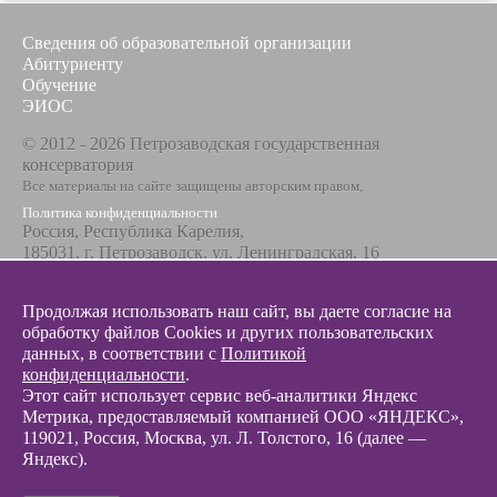
Сведения об образовательной организации
Абитуриенту
Обучение
ЭИОС
© 2012 - 2026 Петрозаводская государственная
консерватория
Все материалы на сайте защищены авторским правом,
Политика конфиденциальности
Россия, Республика Карелия,
185031, г. Петрозаводск, ул. Ленинградская, 16
Телефон / факс
+7 8142 67-23-67
Продолжая использовать наш сайт, вы даете согласие на
Эл. почта
обработку файлов Cookies и других пользовательских
info@glazunovcons.ru
данных, в соответствии с
Политикой
конфиденциальности
.
Этот сайт использует сервис веб-аналитики Яндекс
Метрика, предоставляемый компанией ООО «ЯНДЕКС»,
119021, Россия, Москва, ул. Л. Толстого, 16 (далее —
Яндекс).
© 2012 - 2026 Разработка и поддержка сайта ООО «
Интэрсо
»