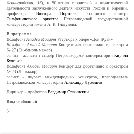
Ленинградская, 16
), к 50-летию творческой и педагогической
деятельности заслуженного деятеля искусств России и Карелии,
профессора
Виктора Портного
, состоится концерт
Симфонического оркестра
Петрозаводской государственной
консерватории имени А. К. Глазунова.
В программе
:
Вольфганг Амадей Моцарт
Увертюра к опере «Дон Жуан»
Вольфганг Амадей Моцарт
Концерт для фортепиано с оркестром
№ 27 (Си-бемоль мажор)
солист - ассистент-стажёр Петрозаводской консерватории
Кирилл
Булгаков
Вольфганг Амадей Моцарт
Концерт для фортепиано с оркестром
№ 23 (Ля мажор)
солист - лауреат международных конкурсов, преподаватель
Петрозаводской консерватории
Александр Лубянцев
Дирижёр – профессор
Владимир Стачинский
Вход свободный
6+