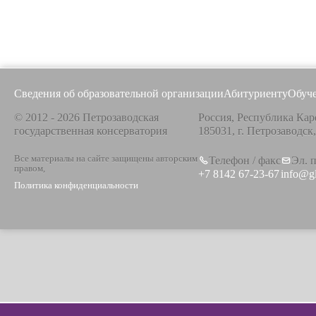
Сведения об образовательной организации
Абитуриенту
Обуч
© 2012 - 2026 Петрозаводская
Россия, Республика Кар
государственная консерватория
185031, г. Петрозаводск
Все материалы на сайте защищены авторским
Телефон / факс
Эл. 
правом,
+7 8142 67-23-67
info@g
Политика конфиденциальности