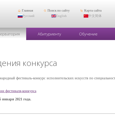
Главная
Поиск по сайту
Карта сайта
Русский
English
中文简体
серватория
Абитуриенту
Обучение
дения конкурса
народный фестиваль-конкурс исполнительских искусств по специальност
ии фестиваля-конкурса
.
5 января 2021 года.