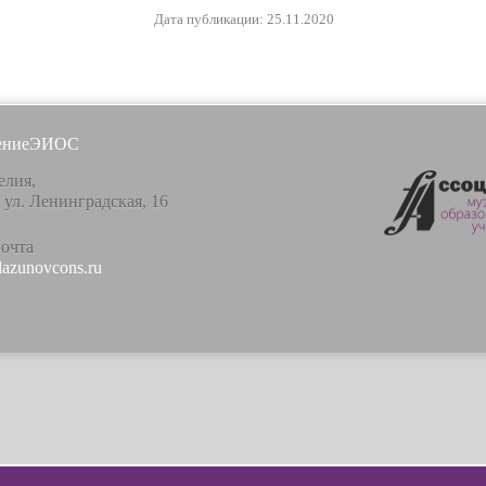
Дата публикации: 25.11.2020
ение
ЭИОС
елия,
, ул. Ленинградская, 16
почта
lazunovcons.ru