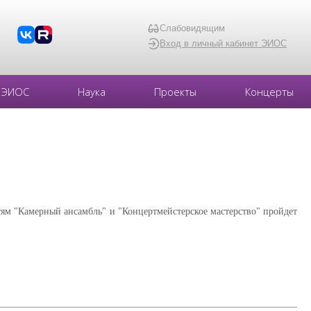
Слабовидящим
Вход в личный кабинет ЭИОС
ЭИОС
Наука
Проекты
Концерты
ям "Камерный ансамбль" и "Концертмейстерское мастерство" пройдет