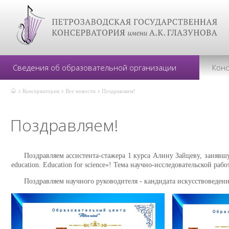
Сведения об образовательной организации
Кон
Консерватория
Все новости
Поздравляем!
Поздравляем!
Поздравляем ассистента-стажера 1 курса Алину Зайцеву, заняв
education. Education for science»! Тема научно-исследовательской ра
Поздравляем научного руководителя - кандидата искусствоведе