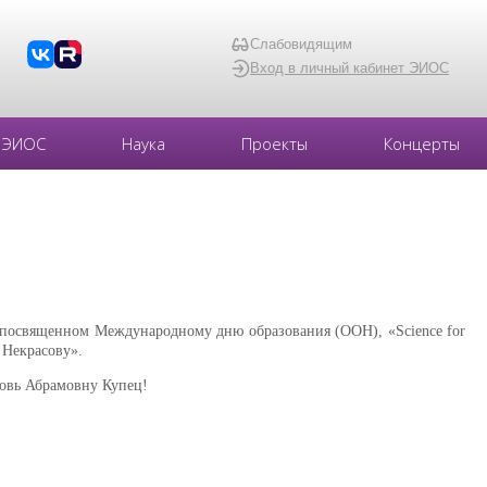
Слабовидящим
Вход в личный кабинет ЭИОС
ЭИОС
Наука
Проекты
Концерты
, посвященном Международному дню образования (ООН), «Science for
 Некрасову».
бовь Абрамовну Купец!