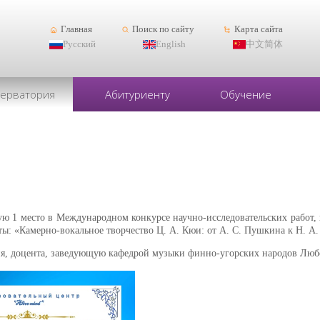
Главная
Поиск по сайту
Карта сайта
Русский
English
中文简体
серватория
Абитуриенту
Обучение
шую 1 место в Международном конкурсе научно-исследовательских работ
боты: «Камерно-вокальное творчество Ц. А. Кюи: от А. С. Пушкина к Н. А.
ния, доцента, заведующую кафедрой музыки финно-угорских народов Лю