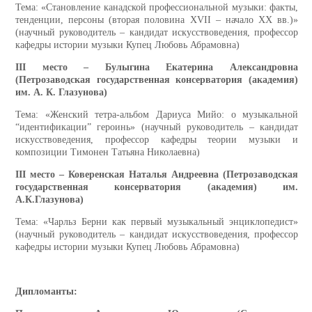
Тема: «Становление канадской профессиональной музыки: факты,
тенденции, персоны (вторая половина XVII – начало XX вв.)»
(научный руководитель – кандидат искусствоведения, профессор
кафедры истории музыки Купец Любовь Абрамовна)
III
место – Булыгина Екатерина Александровна
(Петрозаводская государственная консерватория (академия)
им. А. К. Глазунова)
Тема: «Женский тетра-альбом Дариуса Мийо: о музыкальной
“идентификации” героинь» (научный руководитель – кандидат
искусствоведения, профессор кафедры теории музыки и
композиции Тимонен Татьяна Николаевна)
III
место – Коверенская Наталья Андреевна
(Петрозаводская
государственная консерватория (академия) им.
А.К.Глазунова)
Тема: «Чарльз Берни как первый музыкальный энциклопедист»
(научный руководитель – кандидат искусствоведения, профессор
кафедры истории музыки Купец Любовь Абрамовна)
Дипломанты: