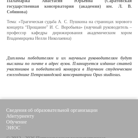
Паламаржа Анастасия Юрьевна (Саратовская
государственная консерватория (академия) им. Л. В.
Собинова)
Тема: «Трагическая судьба А. С. Пушкина на страницах хорового
концерта “Прощание” И. С. Воробьева» (научный руководитель –
профессор кафедры дирижирования академическим хором
Владимирцева Нелли Николаевна)
Дипломы победителям и их научным руководителям будут
высланы по почте в адрес вузов. Планируется издание статей
участников и победителей конкурса в Научном студенческом
ежегоднике Петрозаводской консерватории
Opus
studiosus
.
Сведения об образовательной организации
Абитуриенту
Обучение
ЭИОС