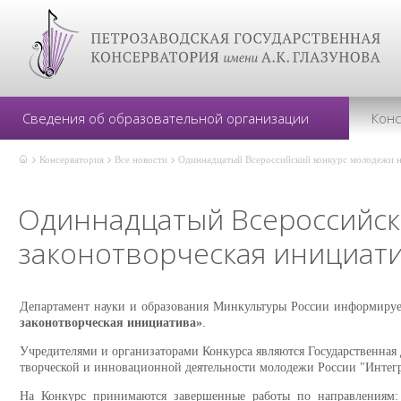
Сведения об образовательной организации
Кон
Консерватория
Все новости
Одиннадцатый Всероссийский конкурс молодежи н
Одиннадцатый Всероссийск
законотворческая инициат
Департамент науки и образования Минкультуры России информиру
законотворческая инициатива»
.
Учредителями и организаторами Конкурса являются Государственная
творческой и инновационной деятельности молодежи России "Интег
На Конкурс принимаются завершенные работы по направлениям: г