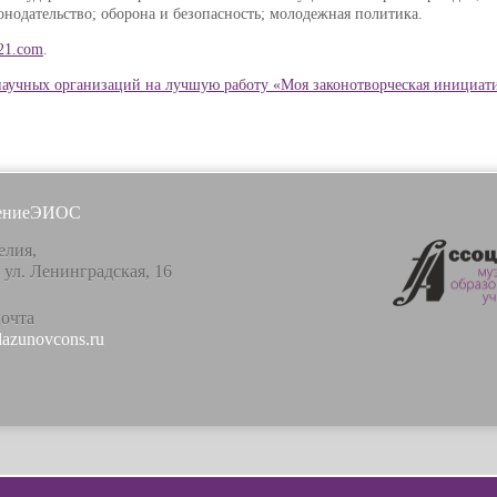
онодательство; оборона и безопасность; молодежная политика.
21.com
.
научных организаций на лучшую работу «Моя законотворческая инициат
ение
ЭИОС
елия,
, ул. Ленинградская, 16
почта
lazunovcons.ru