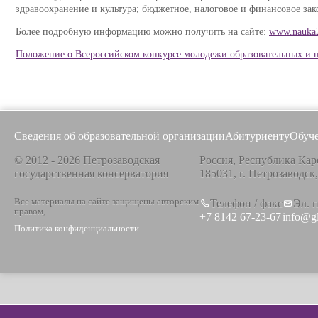
здравоохранение и культура; бюджетное, налоговое и финансовое зак
Более подробную информацию можно получить на сайте:
www.nauka
Положение о Всероссийском конкурсе молодежи образовательных и 
Сведения об образовательной организации
Абитуриенту
Обуч
© 2012 - 2026 Петрозаводская
Россия, Республика Кар
государственная консерватория
185031, г. Петрозаводск
Все материалы на сайте защищены авторским
Телефон / факс
Эл. 
правом,
+7 8142 67-23-67
info@g
Политика конфиденциальности