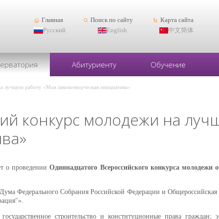
Главная
Поиск по сайту
Карта сайта
Русский
English
中文简体
серватория
Абитуриенту
Обучение
а лучшую работу «Моя законотворческая инициатива»
ий конкурс молодежи на луч
ива»
ет о проведении
Одиннадцатого Всероссийского конкурса молодежи 
 Дума Федерального Собрания Российской Федерации и Общероссийская 
рация"».
осударственное строительство и конституционные права граждан; эк