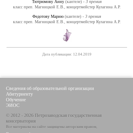
Тютрюмову Анну
(кантеле) -
3 премия
класс преп. Магницкой Е.В., концертмейстер Кулагина А.Р.
Федотову Марию
(кантеле) -
3 премия
класс преп. Магницкой Е.В., концертмейстер Кулагина А.Р.
Дата публикации: 12.04.2019
Сведения об образовательной организации
Абитуриенту
Обучение
ЭИОС
© 2012 - 2026 Петрозаводская государственная
консерватория
Все материалы на сайте защищены авторским правом,