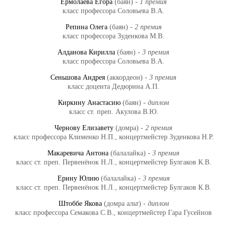
Ермолаева Егора
(баян) -
1 премия
класс профессора Соловьева В.А.
Репина Олега
(баян) -
2 премия
класс профессора Зуденкова М.В.
Алданова Кирилла
(баян) -
3 премия
класс профессора Соловьева В.А.
Сеньшова Андрея
(аккордеон) -
3 премия
класс доцента Дедюрина А.П.
Киркину Анастасию
(баян) -
диплом
класс ст. преп. Акулова В.Ю.
Чернову Елизавету
(домра) -
2 премия
класс профессора Клименко Н.П., концертмейстер Зуденкова Н.Р.
Макаревича Антона
(балалайка) -
3 премия
класс ст. преп. Первенёнок Н.Л., концертмейстер Булгаков К.В.
Ерину Юлию
(балалайка) -
3 премия
класс ст. преп. Первенёнок Н.Л., концертмейстер Булгаков К.В.
Штоббе Якова
(домра альт) -
диплом
класс профессора Семакова С.В., концертмейстер Гара Гусейнов