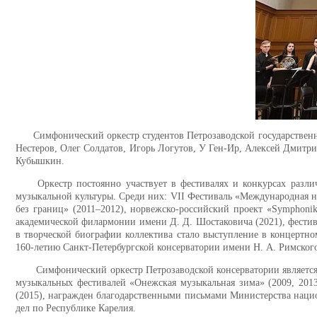
Симфонический оркестр студентов Петрозаводской государственн
Нестеров, Олег Солдатов, Игорь Логутов, У Ген-Ир, Алексей Дмитр
Кубышкин.
Оркестр постоянно участвует в фестивалях и конкурсах разл
музыкальной культуры. Среди них: VII Фестиваль «Международная не
без границ» (2011–2012), норвежско-российский проект «Symphonik
академической филармонии имени Д. Д. Шостаковича (2021), фестив
в творческой биографии коллектива стало выступление в концертн
160-летию Санкт-Петербургской консерватории имени Н. А. Римского
Симфонический оркестр Петрозаводской консерватории является
музыкальных фестивалей «Онежская музыкальная зима» (2009, 2013
(2015), награжден благодарственными письмами Министерства наци
дел по Республике Карелия.