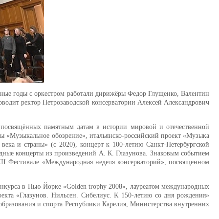
азные годы с оркестром работали дирижёры Федор Глущенко, Валентин
ководит ректор Петрозаводской консерватории Алексей Александрович
, посвящённых памятным датам в истории мировой и отечественной
еты «Музыкальное обозрение», итальянско-российский проект «Музыка
века и страны» (с 2020), концерт к 100-летию Санкт-Петербургской
дные концерты из произведений А. К. Глазунова. Знаковым событием
XXII Фестивале «Международная неделя консерваторий», посвященном
нкурса в Нью-Йорке «Golden trophy 2008», лауреатом международных
екта «Глазунов. Нильсен. Сибелиус. К 150-летию со дня рождения»
образования и спорта Республики Карелия, Министерства внутренних