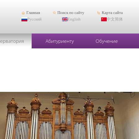
Главная
Поиск по сайту
Карта сайта
Русский
English
中文简体
серватория
Абитуриенту
Обучение