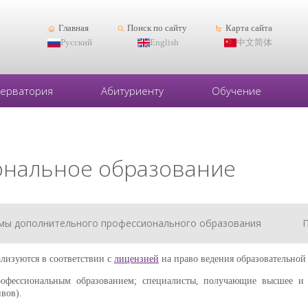
Главная
Поиск по сайту
Карта сайта
Русский
English
中文简体
серватория
Абитуриенту
Обучение
ональное образование
мы дополнительного профессионального образования
П
лизуются в соответствии с
лицензией
на право ведения образовательной 
ссиональным образованием; специалисты, получающие высшее и ср
вов).