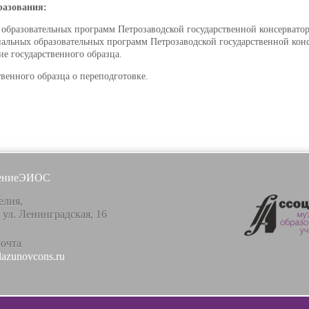
разования:
азовательных программ Петрозаводской государственной консерватории 
льных образовательных программ Петрозаводской государственной консер
е государственного образца.
венного образца о переподготовке.
ение
ЭИОС
елия,
, ул. Ленинградская, 16
почта
lazunovcons.ru