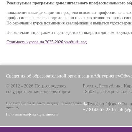
Реализуемые программы дополнительного профессионального об
повышение квалификации по профилю основных профессиональных обр
профессиональная переподготовка по профилю основных профессиона
По окончании курса повышения квалификации выдается удостоверени
По окончании программы переподготовки выдается диплом государст
Стоимость курсов на 2025-2026 учебный год
Сведения об образовательной организации
Абитуриенту
Обуч
© 2012 - 2026 Петрозаводская
Россия, Республика Кар
государственная консерватория
185031, г. Петрозаводск
Все материалы на сайте защищены авторским
Телефон / факс
Эл. 
правом,
+7 8142 67-23-67
info@g
Политика конфиденциальности