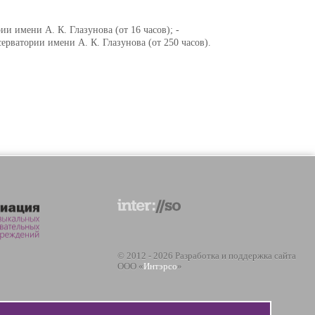
имени А. К. Глазунова (от 16 часов); -
ватории имени А. К. Глазунова (от 250 часов).
© 2012 - 2026 Разработка и поддержка сайта
ООО «
Интэрсо
»