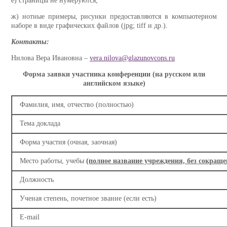
e) страницы не нумеруются;
ж) нотные примеры, рисунки предоставляются в компьютерном
наборе в виде графических файлов (jpg; tiff и др.).
Контакты:
Нилова Вера Ивановна –
vera.nilova@glazunovcons.ru
Форма заявки участника конференции (на русском или
английском языке)
Фамилия, имя, отчество (полностью)
Тема доклада
Форма участия (очная, заочная)
Место работы, учебы
(полное название учреждения, без сокраще
Должность
Ученая степень, почетное звание (если есть)
E-mail