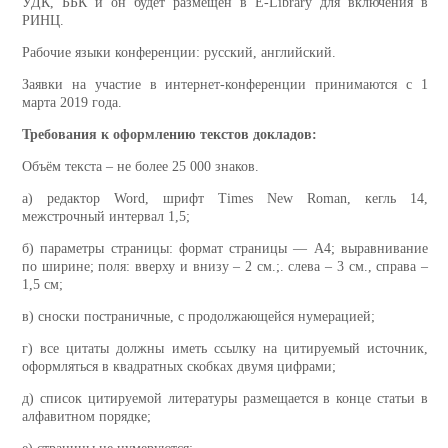
УДК, ББК и он будет размещен в E-Library для включения в
РИНЦ.
Рабочие языки конференции: русский, английский.
Заявки на участие в интернет-конференции принимаются с 1
марта 2019 года.
Требования к оформлению текстов докладов:
Объём текста – не более 25 000 знаков.
а) редактор Word, шрифт Times New Roman, кегль 14,
межстрочный интервал 1,5;
б) параметры страницы: формат страницы — А4; выравнивание
по ширине; поля: вверху и внизу – 2 см.;. слева – 3 см., справа –
1,5 см;
в) сноски постраничные, с продолжающейся нумерацией;
г) все цитаты должны иметь ссылку на цитируемый источник,
оформляться в квадратных скобках двумя цифрами;
д) список цитируемой литературы размещается в конце статьи в
алфавитном порядке;