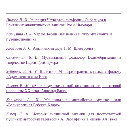
Нилова В. И.
Рецепция Четвёртой симфонии Сибелиуса в
Британии: аналитические записки Розы Ньюмарч
Катулина Н. А.
Чарльз Берни. Жизненный путь музыканта и
путешественника
Кривцова А. С.
Английский друг Г. М. Шнеерсона
Сысолятин Б. В.
Музыкальный фольклор Великобритании в
творчестве Перси Грейнджера
Зубарева Е. А.
У. Шекспир, М. Таривердиев: музыка к фильму
«Адам женится на Еве»
Разина В. М.
«Альт в музыке английских композиторов первой
половины XX века: Арнольд Бакс»
Копылова А. И.
Женщина в английской музыке, или
«Великолепная Ребекка Кларк»
Купец Л. А.
История английской музыки для постсоветской
публики: авторская телеверсия А. Варгафтика в начале XXI века