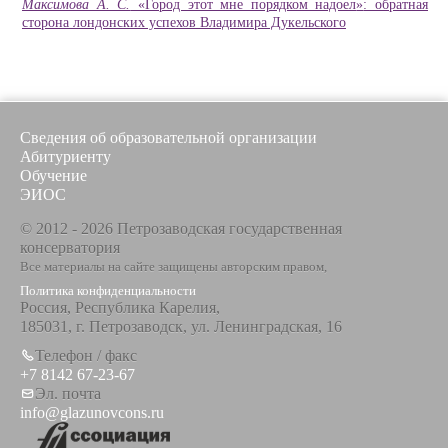
Максимова А. С.
«Город этот мне порядком надоел
»
: обратная
сторона лондонских успехов Владимира Дукельского
Сведения об образовательной организации
Абитуриенту
Обучение
ЭИОС
© 2012 - 2026 Петрозаводская государственная
консерватория
Все материалы на сайте защищены авторским правом,
Политика конфиденциальности
Россия, Республика Карелия,
185031, г. Петрозаводск, ул. Ленинградская, 16
Телефон / факс
+7 8142 67-23-67
Эл. почта
info@glazunovcons.ru